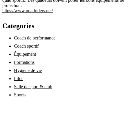
quad sportif.. Les quadeurs doivent porter les bons équipements de
protection.
https://www.quadriders.net/
Categories
Coach de performance
Coach sportif
Équipement
Formations
Hygiène de vie
Infos
Salle de sport & club
Sports
annuaire-coach-sportif.fr